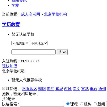
新闻资讯
学校
当前位置：
成人高考网
北京学校机构
>
学历教育
暂无认证学校
入驻热线
13921100677
院校加盟
北京学校
(0家)
暂无人气推荐学校
区域筛选：
不限地区
朝阳
海淀
东城
西城
崇文
宣武
丰台
通州
抱歉，暂无相应记录。
共0记录
快速搜索 :
课程
机构
新闻