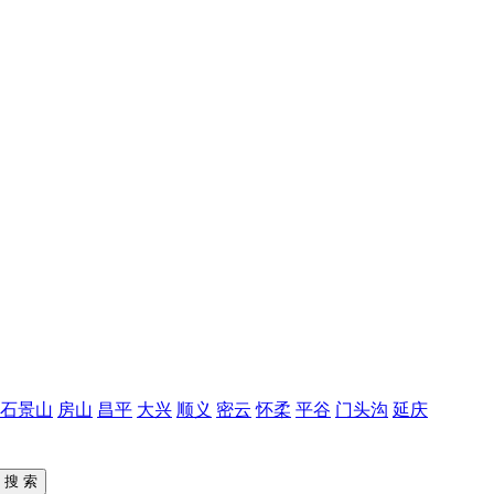
石景山
房山
昌平
大兴
顺义
密云
怀柔
平谷
门头沟
延庆