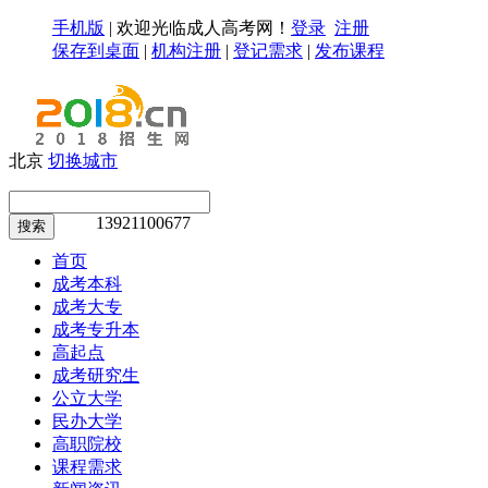
手机版
|
欢迎光临成人高考网！
登录
注册
保存到桌面
|
机构注册
|
登记需求
|
发布课程
北京
切换城市
13921100677
搜索
首页
成考本科
成考大专
成考专升本
高起点
成考研究生
公立大学
民办大学
高职院校
课程需求